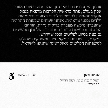
ארגון המתנדבים הרפואי נתן, המתמחה בסיוע באזורי
אסון בעולם, פתח בראשית הקרבות מרפאה בגבול
אוקראינה-פולין לטיפול בפליטים פצועים ובאימהות
וילדים נפגעי טראומה. אנחנו שמחים שבעזרת התרומה
שהעברנו נרכשה מעבדת בדיקות ניידת, הורחבו
המתחם והפעילות וצוותי המתנדבים של נתן ממשיכים
גם כעת בסיוע לפליטים וככל שיידרש.
במקביל, רכשו עובדי מקאן ציוד ומשחקים שחולקו
למשפחות הפליטים מאוקראינה שהגיעו לישראל.
אנחנו כאן
הצהרת נגישות
ראול ולנברג 2 א’, רמת החייל
תל אביב