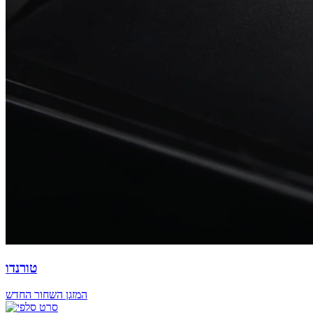
טורנדו
המזגן השחור החדש