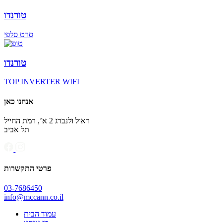
טורנדו
סרט סלפי
טורנדו
TOP INVERTER WIFI
אנחנו כאן
ראול ולנברג 2 א’, רמת החייל
תל אביב
פרטי התקשרות
03-7686450
info@mccann.co.il
עמוד הבית