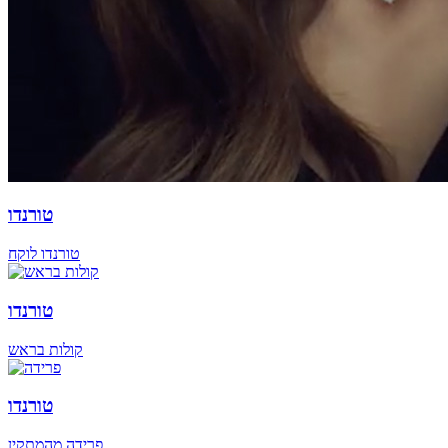
טורנדו
טורנדו לוקח
טורנדו
קולות בראש
טורנדו
פרידה מהמתקין