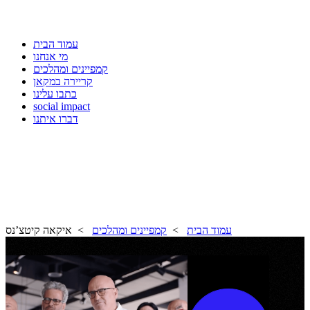
עמוד הבית
מי אנחנו
קמפיינים ומהלכים
קריירה במקאן
כתבו עלינו
social impact
דברו איתנו
עמוד הבית
>
קמפיינים ומהלכים
> איקאה קיטצ’נס